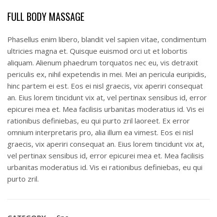
FULL BODY MASSAGE
Phasellus enim libero, blandit vel sapien vitae, condimentum
ultricies magna et. Quisque euismod orci ut et lobortis
aliquam. Alienum phaedrum torquatos nec eu, vis detraxit
periculis ex, nihil expetendis in mei. Mei an pericula euripidis,
hinc partem ei est. Eos ei nisl graecis, vix aperiri consequat
an. Eius lorem tincidunt vix at, vel pertinax sensibus id, error
epicurei mea et. Mea facilisis urbanitas moderatius id. Vis ei
rationibus definiebas, eu qui purto zril laoreet. Ex error
omnium interpretaris pro, alia illum ea vimest. Eos ei nisl
graecis, vix aperiri consequat an. Eius lorem tincidunt vix at,
vel pertinax sensibus id, error epicurei mea et. Mea facilisis
urbanitas moderatius id. Vis ei rationibus definiebas, eu qui
purto zril.