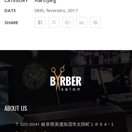
CATEGORY
Hairstyling
DATE
08th, fevereiro, 2017
SHARE
ABOUT US
〒505-0041 岐阜県美濃加茂市太田町１８９４−１