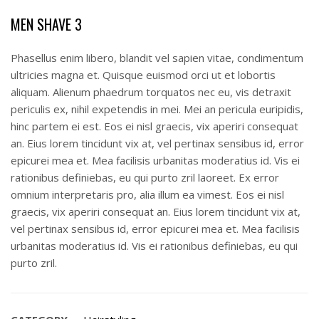
MEN SHAVE 3
Phasellus enim libero, blandit vel sapien vitae, condimentum
ultricies magna et. Quisque euismod orci ut et lobortis
aliquam. Alienum phaedrum torquatos nec eu, vis detraxit
periculis ex, nihil expetendis in mei. Mei an pericula euripidis,
hinc partem ei est. Eos ei nisl graecis, vix aperiri consequat
an. Eius lorem tincidunt vix at, vel pertinax sensibus id, error
epicurei mea et. Mea facilisis urbanitas moderatius id. Vis ei
rationibus definiebas, eu qui purto zril laoreet. Ex error
omnium interpretaris pro, alia illum ea vimest. Eos ei nisl
graecis, vix aperiri consequat an. Eius lorem tincidunt vix at,
vel pertinax sensibus id, error epicurei mea et. Mea facilisis
urbanitas moderatius id. Vis ei rationibus definiebas, eu qui
purto zril.