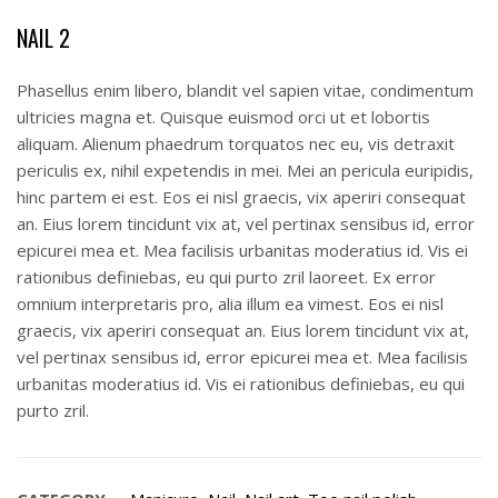
NAIL 2
Phasellus enim libero, blandit vel sapien vitae, condimentum
ultricies magna et. Quisque euismod orci ut et lobortis
aliquam. Alienum phaedrum torquatos nec eu, vis detraxit
periculis ex, nihil expetendis in mei. Mei an pericula euripidis,
hinc partem ei est. Eos ei nisl graecis, vix aperiri consequat
an. Eius lorem tincidunt vix at, vel pertinax sensibus id, error
epicurei mea et. Mea facilisis urbanitas moderatius id. Vis ei
rationibus definiebas, eu qui purto zril laoreet. Ex error
omnium interpretaris pro, alia illum ea vimest. Eos ei nisl
graecis, vix aperiri consequat an. Eius lorem tincidunt vix at,
vel pertinax sensibus id, error epicurei mea et. Mea facilisis
urbanitas moderatius id. Vis ei rationibus definiebas, eu qui
purto zril.