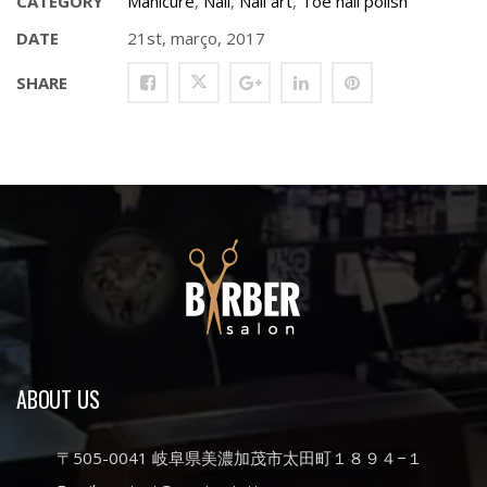
CATEGORY
Manicure
,
Nail
,
Nail art
,
Toe nail polish
DATE
21st, março, 2017
SHARE
ABOUT US
〒505-0041 岐阜県美濃加茂市太田町１８９４−１