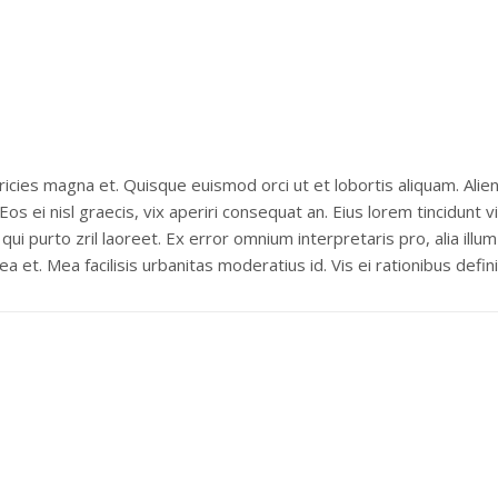
ricies magna et. Quisque euismod orci ut et lobortis aliquam. Alie
Eos ei nisl graecis, vix aperiri consequat an. Eius lorem tincidunt 
 qui purto zril laoreet. Ex error omnium interpretaris pro, alia illu
a et. Mea facilisis urbanitas moderatius id. Vis ei rationibus defini