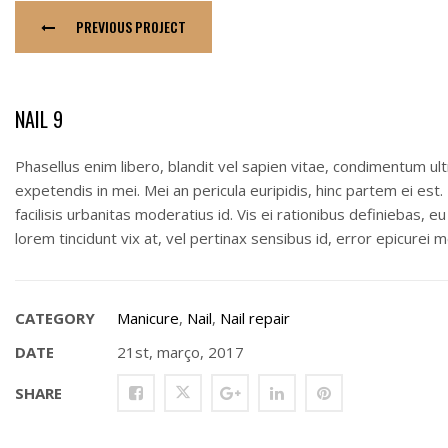
PREVIOUS PROJECT
NAIL 9
Phasellus enim libero, blandit vel sapien vitae, condimentum ult
expetendis in mei. Mei an pericula euripidis, hinc partem ei est. 
facilisis urbanitas moderatius id. Vis ei rationibus definiebas, eu
lorem tincidunt vix at, vel pertinax sensibus id, error epicurei me
CATEGORY
Manicure
,
Nail
,
Nail repair
DATE
21st, março, 2017
SHARE