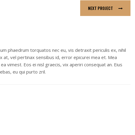
NEXT PROJECT
num phaedrum torquatos nec eu, vis detraxit periculis ex, nihil
vix at, vel pertinax sensibus id, error epicurei mea et. Mea
m ea vimest. Eos ei nisl graecis, vix aperiri consequat an. Eius
ebas, eu qui purto zril.