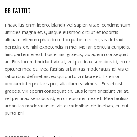
BB TATTOO
Phasellus enim libero, blandit vel sapien vitae, condimentum
ultricies magna et. Quisque euismod orci ut et lobortis
aliquam. Alienum phaedrum torquatos nec eu, vis detraxit
periculis ex, nihil expetendis in mei. Mei an pericula euripidis,
hinc partem ei est. Eos ei nisl graecis, vix aperiri consequat
an. Eius lorem tincidunt vix at, vel pertinax sensibus id, error
epicurei mea et. Mea facilisis urbanitas moderatius id. Vis ei
rationibus definiebas, eu qui purto zril laoreet. Ex error
omnium interpretaris pro, alia illum ea vimest. Eos ei nisl
graecis, vix aperiri consequat an. Eius lorem tincidunt vix at,
vel pertinax sensibus id, error epicurei mea et. Mea facilisis
urbanitas moderatius id. Vis ei rationibus definiebas, eu qui
purto zril.