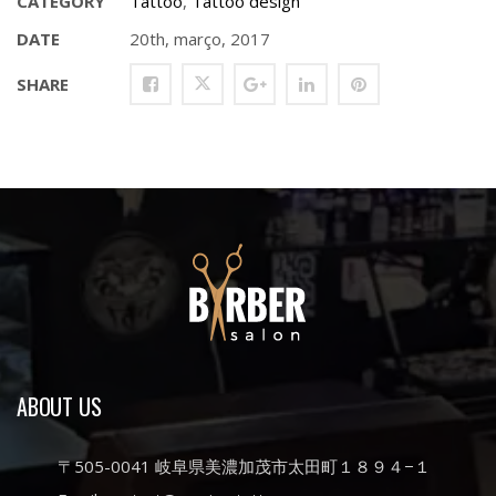
CATEGORY
Tattoo
,
Tattoo design
DATE
20th, março, 2017
SHARE
ABOUT US
〒505-0041 岐阜県美濃加茂市太田町１８９４−１