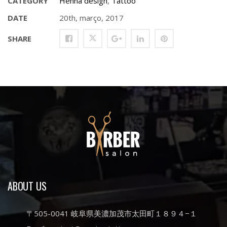
CATEGORY
Henna design
,
Tattoo
DATE
20th, março, 2017
SHARE
ABOUT US
〒505-0041 岐阜県美濃加茂市太田町１８９４−１