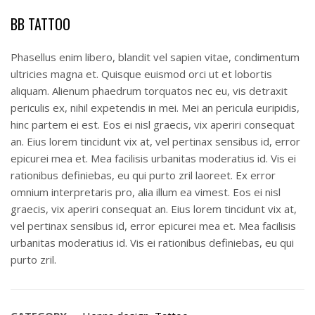
BB TATTOO
Phasellus enim libero, blandit vel sapien vitae, condimentum
ultricies magna et. Quisque euismod orci ut et lobortis
aliquam. Alienum phaedrum torquatos nec eu, vis detraxit
periculis ex, nihil expetendis in mei. Mei an pericula euripidis,
hinc partem ei est. Eos ei nisl graecis, vix aperiri consequat
an. Eius lorem tincidunt vix at, vel pertinax sensibus id, error
epicurei mea et. Mea facilisis urbanitas moderatius id. Vis ei
rationibus definiebas, eu qui purto zril laoreet. Ex error
omnium interpretaris pro, alia illum ea vimest. Eos ei nisl
graecis, vix aperiri consequat an. Eius lorem tincidunt vix at,
vel pertinax sensibus id, error epicurei mea et. Mea facilisis
urbanitas moderatius id. Vis ei rationibus definiebas, eu qui
purto zril.