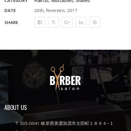
CATEGORY
Haircut
,
Mustashes
,
Shaves
DATE
20th, fevereiro, 2017
SHARE
ABOUT US
〒505-0041 岐阜県美濃加茂市太田町１８９４−１