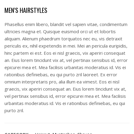
MEN’S HAIRSTYLES
Phasellus enim libero, blandit vel sapien vitae, condimentum
ultricies magna et. Quisque euismod orci ut et lobortis
aliquam. Alienum phaedrum torquatos nec eu, vis detraxit
periculis ex, nihil expetendis in mei. Mei an pericula euripidis,
hinc partem ei est. Eos ei nisl graecis, vix aperiri consequat
an. Eius lorem tincidunt vix at, vel pertinax sensibus id, error
epicurei mea et. Mea facilisis urbanitas moderatius id. Vis ei
rationibus definiebas, eu qui purto zril laoreet. Ex error
omnium interpretaris pro, alia illum ea vimest. Eos ei nisl
graecis, vix aperiri consequat an. Eius lorem tincidunt vix at,
vel pertinax sensibus id, error epicurei mea et. Mea facilisis
urbanitas moderatius id. Vis ei rationibus definiebas, eu qui
purto zril.